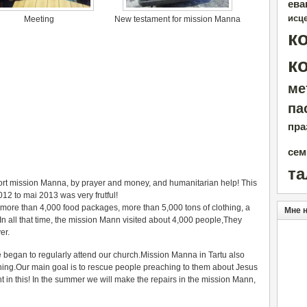
ева
исц
Meeting
New testament for mission Manna
к
к
ме
па
пра
сем
т
port mission Manna, by prayer and money, and humanitarian help! This
2 to mai 2013 was very frutful!
 more than 4,000 food packages, more than 5,000 tons of clothing, a
Мне 
tc.In all that time, the mission Mann visited about 4,000 people,They
er.
le began to regularly attend our church.Mission Manna in Tartu also
hing.Our main goal is to rescue people preaching to them about Jesus
t in this! In the summer we will make the repairs in the mission Mann,