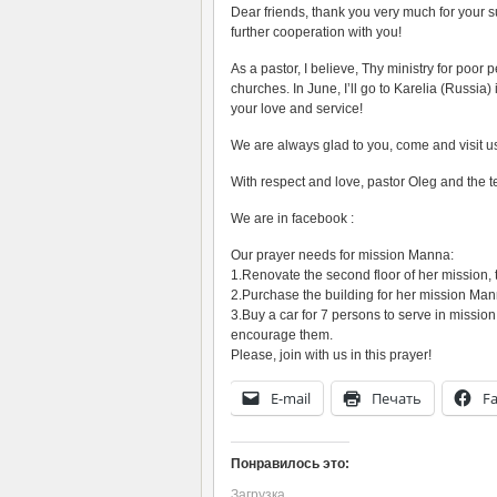
Dear friends, thank you very much for your s
further cooperation with you!
As a pastor, I believe, Thу ministry for poor p
churches. In June, I’ll go to Karelia (Russia
your love and service!
We are always glad to you, come and visit u
With respect and love, pastor Oleg and the
We are in facebook :
Our prayer needs for mission Manna:
1.Renovate the second floor of her mission, t
2.Purchase the building for her mission Ma
3.Buy a car for 7 persons to serve in mission
encourage them.
Please, join with us in this prayer!
E-mail
Печать
F
Понравилось это:
Загрузка...