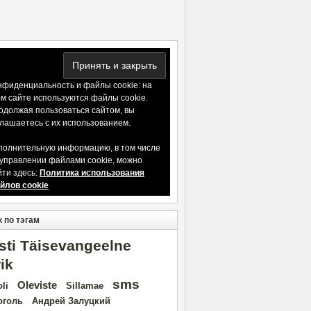
нфиденциальность и файлы cookie: на
ом сайте используются файлы cookie.
одолжая пользоваться сайтом, вы
глашаетесь с их использованием.
полнительную информацию, в том числе
 управлении файлами cookie, можно
йти здесь:
Политика использования
йлов cookie
 по тэгам
sti Täisevangeelne
rik
sms
Oleviste
oli
Sillamae
оголь
Андрей Залуцкий