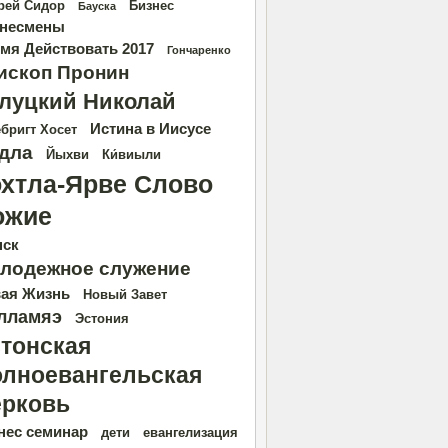
рей Сидор
Бизнес
Бауска
несмены
мя Действовать 2017
Гончаренко
ископ Пронин
луцкий Николай
Истина в Иисусе
бригт Хосет
дла
Йыхви
Ки́виыли
охтла-Ярве Слово
ожие
нск
лодежное служение
ая Жизнь
Новый Завет
лламяэ
Эстония
тонская
лноевангельская
рковь
нес семинар
дети
евангелизация