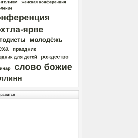
нгелизм
женская конференция
еление
онференция
охтла-ярве
молодёжь
тодисты
сха
праздник
рождество
здник для детей
слово божие
инар
аллинн
нравится