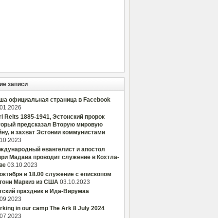
ие записи
ша официальная страница в Facebook
.01.2026
rl Reits 1885-1941, Эстонский пророк
торый предсказал Вторую мировую
йну, и захват Эстонии коммунистами
.10.2023
ждународный евангелист и апостол
нри Мадава проводит служение в Кохтла-
ве
03.10.2023
 октября в 18.00 служение с епископом
тони Маркиз из США
03.10.2023
тский праздник в Ида-Вирумаа
.09.2023
king in our camp The Ark 8 July 2024
.07.2023