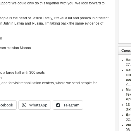
upport! We could only do this together with you! We look forward to
eople is the heart of Jesus! Lately, I travel a lot and preach in different
) in July in Latvia and Russia. I’m taking back the same evidence of
s!
 team mission Manna
Свеж
На
27
Ka
o a large hall with 300 seats
ко
nn
во
, and for visit rehabilitation centers, where we send people for
21
Ме
Ге
Яр
acebook
WhatsApp
Telegram
13
Эн
Де
02
Wor
08