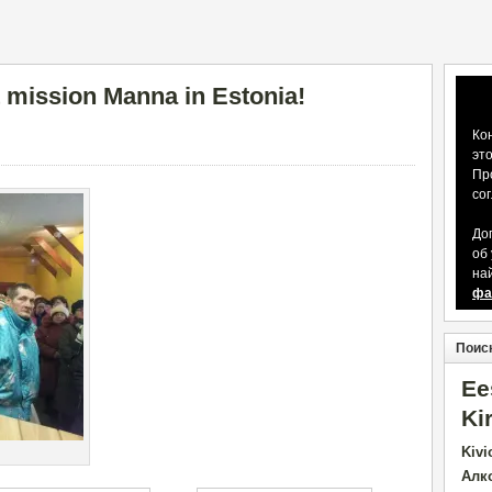
 mission Manna in Estonia!
Ко
эт
Пр
со
До
об
на
фа
Поиск
Ee
Ki
Kivi
Алк