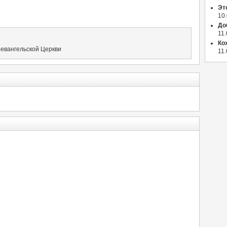
Эт
10
До
11
Ко
оевангельской Церкви
11