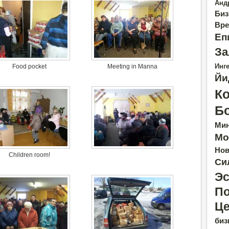
Анд
Биз
Вре
Еп
За
Инге
Food pocket
Meeting in Manna
Йи
К
Б
Ми
Мо
Нов
Children room!
Си
Эс
По
Це
биз