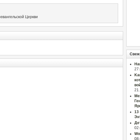
оевангельской Церкви
Свеж
На
27
Ka
ко
во
21
Ме
Ге
Яр
13
Эн
Де
02
Wor
08