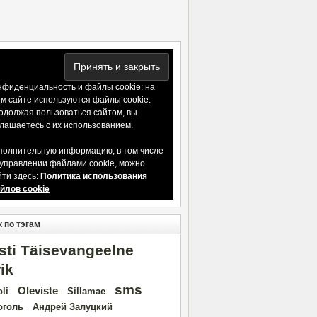
нфиденциальность и файлы cookie: на
ом сайте используются файлы cookie.
одолжая пользоваться сайтом, вы
глашаетесь с их использованием.
полнительную информацию, в том числе
 управлении файлами cookie, можно
йти здесь:
Политика использования
йлов cookie
 по тэгам
sti Täisevangeelne
rik
sms
Oleviste
oli
Sillamae
оголь
Андрей Залуцкий