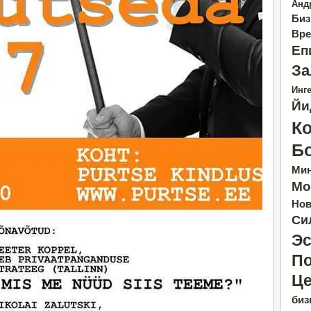
Анд
Биз
Вре
Еп
За
Инге
Йи
К
Б
Ми
Мо
Нов
Си
Эс
По
Це
биз