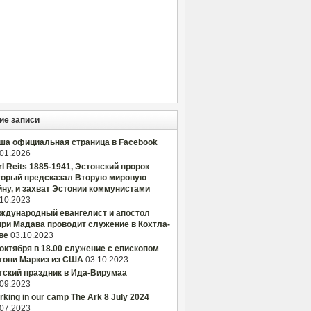
ие записи
ша официальная страница в Facebook
.01.2026
rl Reits 1885-1941, Эстонский пророк
торый предсказал Вторую мировую
йну, и захват Эстонии коммунистами
.10.2023
ждународный евангелист и апостол
нри Мадава проводит служение в Кохтла-
ве
03.10.2023
 октября в 18.00 служение с епископом
тони Маркиз из США
03.10.2023
тский праздник в Ида-Вирумаа
.09.2023
king in our camp The Ark 8 July 2024
.07.2023