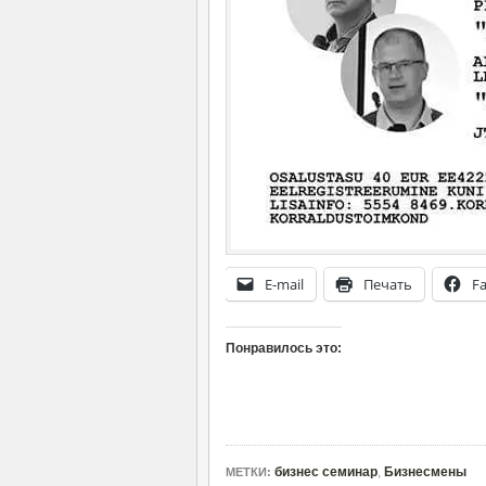
E-mail
Печать
F
Понравилось это:
бизнес семинар
,
Бизнесмены
МЕТКИ: