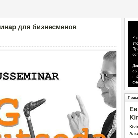
минар для бизнесменов
Ко
эт
Пр
со
До
об
на
фа
Поиск
Ee
Ki
Kivi
Алк