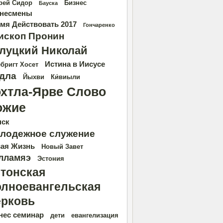
рей Сидор
Бизнес
Бауска
несмены
мя Действовать 2017
Гончаренко
ископ Пронин
луцкий Николай
Истина в Иисусе
бригт Хосет
дла
Йыхви
Ки́виыли
охтла-Ярве Слово
ожие
нск
лодежное служение
ая Жизнь
Новый Завет
лламяэ
Эстония
тонская
лноевангельская
рковь
нес семинар
дети
евангелизация