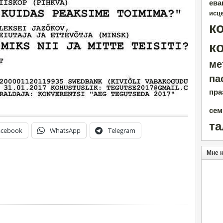
ева
исц
к
к
ме
па
пра
сем
т
acebook
WhatsApp
Telegram
Мне 