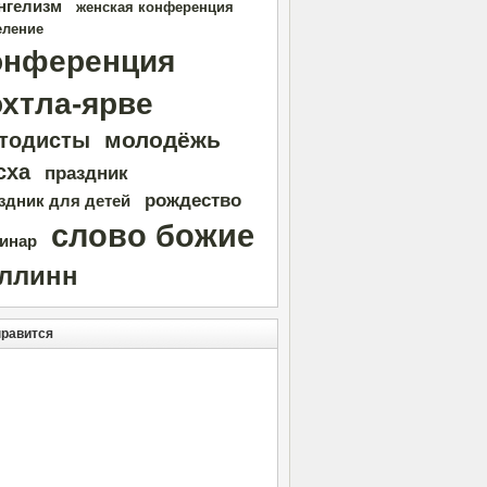
нгелизм
женская конференция
еление
онференция
охтла-ярве
молодёжь
тодисты
сха
праздник
рождество
здник для детей
слово божие
инар
аллинн
нравится