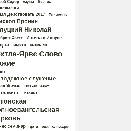
рей Сидор
Бизнес
Бауска
несмены
мя Действовать 2017
Гончаренко
ископ Пронин
луцкий Николай
Истина в Иисусе
бригт Хосет
дла
Йыхви
Ки́виыли
охтла-Ярве Слово
ожие
нск
лодежное служение
ая Жизнь
Новый Завет
лламяэ
Эстония
тонская
лноевангельская
рковь
нес семинар
дети
евангелизация