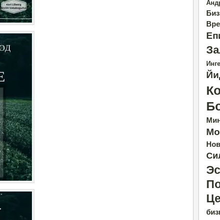
Анд
Биз
Вре
Еп
За
Инге
Йи
К
Б
Ми
Мо
Нов
Си
Эс
По
Це
биз