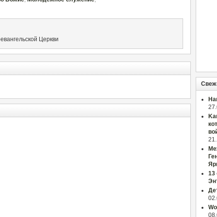
оевангельской Церкви
Свеж
На
27
Ka
ко
во
21
Ме
Ге
Яр
13
Эн
Де
02
Wor
08