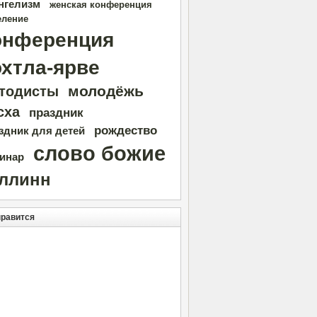
нгелизм
женская конференция
еление
онференция
охтла-ярве
молодёжь
тодисты
сха
праздник
рождество
здник для детей
слово божие
инар
аллинн
нравится