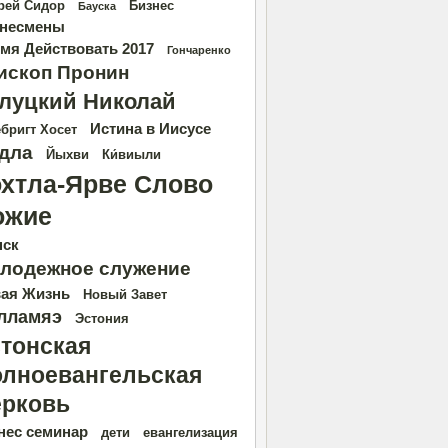
рей Сидор
Бизнес
Бауска
несмены
мя Действовать 2017
Гончаренко
ископ Пронин
луцкий Николай
Истина в Иисусе
бригт Хосет
дла
Йыхви
Ки́виыли
охтла-Ярве Слово
ожие
нск
лодежное служение
ая Жизнь
Новый Завет
лламяэ
Эстония
тонская
лноевангельская
рковь
нес семинар
дети
евангелизация