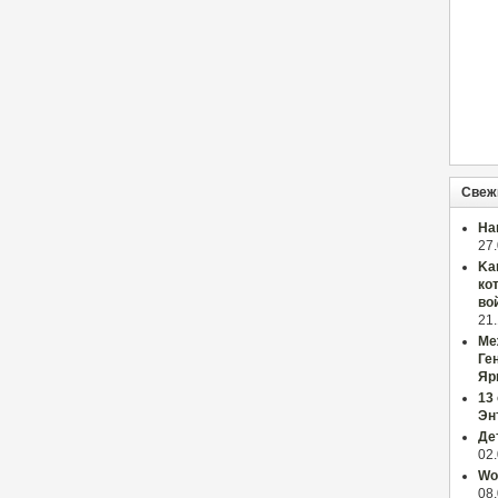
Свеж
На
27
Ka
ко
во
21
Ме
Ге
Яр
13
Эн
Де
02
Wor
08