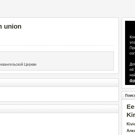
m union
Ко
эт
Пр
со
До
оевангельской Церкви
об
на
фа
Поиск
Ee
Ki
Kivi
Алк