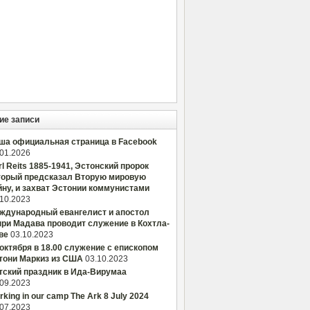
ие записи
ша официальная страница в Facebook
.01.2026
rl Reits 1885-1941, Эстонский пророк
торый предсказал Вторую мировую
йну, и захват Эстонии коммунистами
.10.2023
ждународный евангелист и апостол
нри Мадава проводит служение в Кохтла-
ве
03.10.2023
 октября в 18.00 служение с епископом
тони Маркиз из США
03.10.2023
тский праздник в Ида-Вирумаа
.09.2023
king in our camp The Ark 8 July 2024
.07.2023