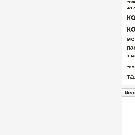
ева
исц
к
к
ме
па
пра
сем
т
Мне 