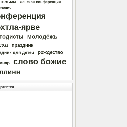
нгелизм
женская конференция
еление
онференция
охтла-ярве
молодёжь
тодисты
сха
праздник
рождество
здник для детей
слово божие
инар
аллинн
нравится