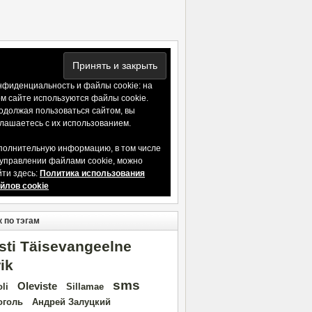
нфиденциальность и файлы cookie: на
ом сайте используются файлы cookie.
одолжая пользоваться сайтом, вы
глашаетесь с их использованием.
полнительную информацию, в том числе
 управлении файлами cookie, можно
йти здесь:
Политика использования
йлов cookie
 по тэгам
sti Täisevangeelne
rik
sms
Oleviste
oli
Sillamae
оголь
Андрей Залуцкий