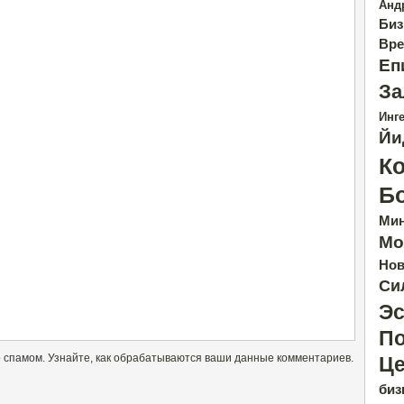
Анд
Биз
Вре
Еп
За
Инге
Йи
К
Б
Ми
Мо
Нов
Си
Эс
По
о спамом.
Узнайте, как обрабатываются ваши данные комментариев
.
Це
биз